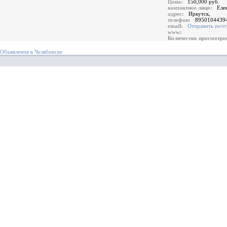
Цена:
150,000 руб.
контактное лицо:
Еле
адрес:
Иркутск,
телефон:
8950104439
email:
Отправить почт
www:
Количество просмотр
Объявления в Челябинске