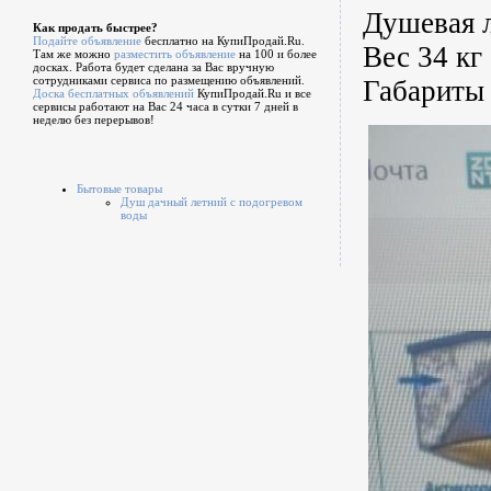
Душевая л
Как продать быстрее?
Подайте объявление
бесплатно на КупиПродай.Ru.
Вес 34 кг
Там же можно
разместить объявление
на 100 и более
досках. Работа будет сделана за Вас вручную
сотрудниками сервиса по размещению объявлений.
Габариты
Доска бесплатных объявлений
КупиПродай.Ru и все
сервисы работают на Вас 24 часа в сутки 7 дней в
неделю без перерывов!
Бытовые товары
Душ дачный летний с подогревом
воды