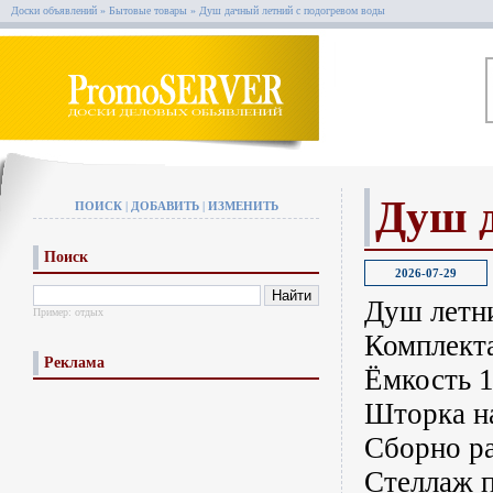
Доски объявлений
»
Бытовые товары
»
Душ дачный летний с подогревом воды
Душ д
ПОИСК
|
ДОБАВИТЬ
|
ИЗМЕНИТЬ
Поиск
2026-07-29
Душ летн
Пример:
отдых
Комплект
Реклама
Ёмкость 1
Шторка н
Сборно р
Стеллаж п