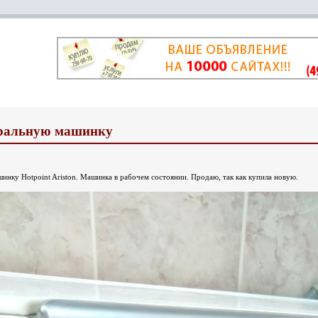
ральную машинку
нку Hotpoint Ariston. Машинка в рабочем состоянии. Продаю, так как купила новую.