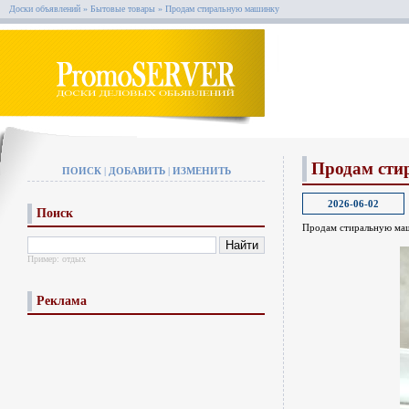
Доски объявлений
»
Бытовые товары
»
Продам стиральную машинку
Продам сти
ПОИСК
|
ДОБАВИТЬ
|
ИЗМЕНИТЬ
2026-06-02
Поиск
Продам стиральную маши
Пример:
отдых
Реклама