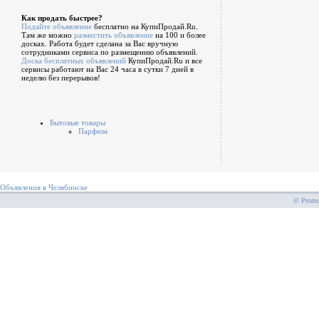
Как продать быстрее?
Подайте объявление
бесплатно на КупиПродай.Ru.
Там же можно
разместить объявление
на 100 и более
досках. Работа будет сделана за Вас вручную
сотрудниками сервиса по размещению объявлений.
Доска бесплатных объявлений
КупиПродай.Ru и все
сервисы работают на Вас 24 часа в сутки 7 дней в
неделю без перерывов!
Бытовые товары
Парфюм
Объявления в Челябинске
© PromoS