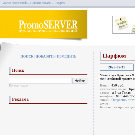
Доски объявлений
»
Бытовые товары
»
Парфюм
Парфюм
ПОИСК
|
ДОБАВИТЬ
|
ИЗМЕНИТЬ
2026-05-31
Поиск
Меня зовут Кристина.Я
свой любимый аромат и
Цена:
450 руб.
Пример:
отдых
контактное лицо:
Кри
адрес:
д 9 ул Тихая
телефон:
8905446095
Реклама
email:
Отправить почт
www:
Количество просмотр