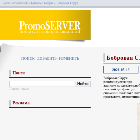
Доски объявлений
»
Бытовые товары
»
Бобровая Струя
Бобровая С
ПОИСК
|
ДОБАВИТЬ
|
ИЗМЕНИТЬ
2026-05-19
Поиск
Бобровая Струя
рекомендуется при
аденоме предстательно
Пример:
отдых
половой дисфункции
снижении полового вле
простатите, импотенции
Реклама