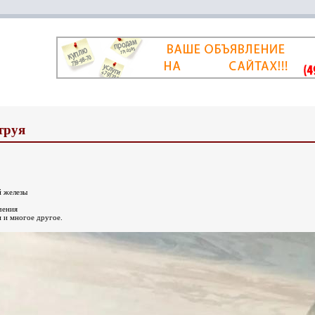
труя
й железы
чения
 и многое другое.