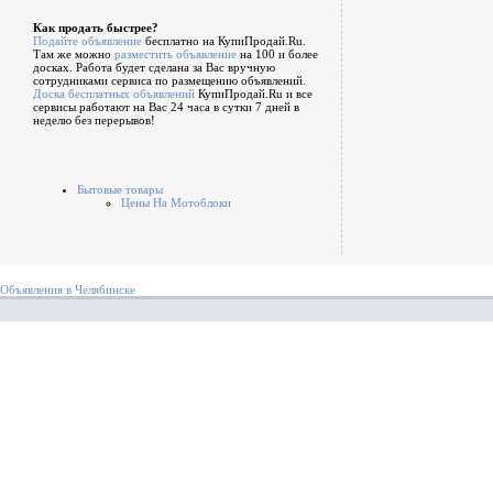
Как продать быстрее?
Подайте объявление
бесплатно на КупиПродай.Ru.
Там же можно
разместить объявление
на 100 и более
досках. Работа будет сделана за Вас вручную
сотрудниками сервиса по размещению объявлений.
Доска бесплатных объявлений
КупиПродай.Ru и все
сервисы работают на Вас 24 часа в сутки 7 дней в
неделю без перерывов!
Бытовые товары
Цены На Мотоблоки
Объявления в Челябинске