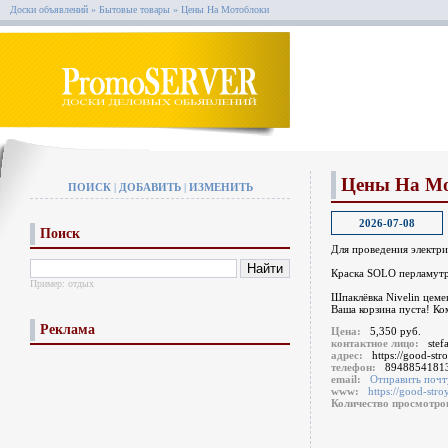
Доски объявлений
»
Бытовые товары
»
Цены На Мотоблоки
Цены На М
ПОИСК
|
ДОБАВИТЬ
|
ИЗМЕНИТЬ
2026-07-08
Поиск
Для проведения электр
Краска SOLO перламутро
Пример:
отдых
Шпаклёвка Nivelin цеме
Ваша корзина пуста! К
Реклама
Цена:
5,350 руб.
контактное лицо:
ste
адрес:
https://good-st
телефон:
8948854181
email:
Отправить почт
www:
https://good-str
Количество просмотр