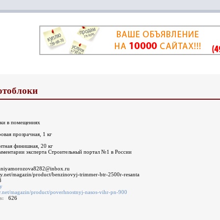
отоблоки
ики в помещениях
вая прозрачная, 1 кг
нтная финишная, 20 кг
омментарии эксперта Строительный портал №1 в России
faniyamorozova8282@inbox.ru
roy.net/magazin/product/benzinovyj-trimmer-btr-2500r-resanta
3
у
oy.net/magazin/product/poverhnostnyj-nasos-vihr-pn-900
ов:
626