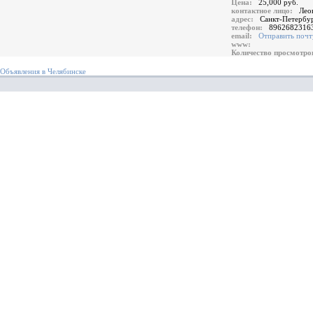
Цена:
25,000 руб.
контактное лицо:
Лео
адрес:
Санкт-Петербур
телефон:
8962682316
email:
Отправить почт
www:
Количество просмотр
Объявления в Челябинске