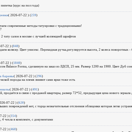
 пипетка (курс на пол года)
ровки
( 2026-07-22 ) (
259
)
ем современные методы татуировки с традиционными!
?
тр 2 тату салон в москве с лучшей коллекцией шрифтов
-07-22 ) (
848
)
даем коляску. Цвет унисекс. Перекидная ручка,регулируется высота, 2 колеса поворотных - 
-07-22 ) (
1840
)
сом Balance Forma, сделанную на заказ из ЛДСП, 25 мм. Размер 1200 на 1900. Цвет Дуб со
та бараны
( 2026-07-22 ) (
296
)
мской породы на племя линяют сами ярки тоже есть
омнаты
( 2026-07-22 ) (
491
)
й, продаётся в связи с продажей квартиры, размер 72*52, предыдущая цена нового зеркала
2026-07-22 ) (
620
)
ьших повреждений нет, с торца незначительные отслоения облицовки которая легко устран
7-22 ) (
354
)
, 4 чехла в комплекте, с документами
7-22 ) (
468
)