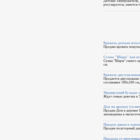
Детские электрокачели,
регулируется, имеется 
Кровать детская метал
Продаю кровать покупал
Сумка "Шарм" как из P
Сумка "Шарм" синего цв
см.
Кровать двухспальная
Продается двуспaльнaя 
coстaвляют 180x200 cм
Французский бульдог 
Ждут семью девочка и 
Дом по проекту (солне
Продам Дом в деревне Я
заповедника в экологич
Продам диван в хорош
Продам полуторный дива
Продажа от питомник