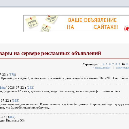
вары на сервере рекламных объявлений
Страницы:
..
4
5
6
7
8
9
10
11
« предыдущая
|
следующая
7-23 ) (
378
)
 Прямой, раскладной, очень вместительный, в разложенном состоянии 160х200. Состояние 
аффа
( 2026-07-22 ) (
292
)
, родились 12 июня, кушают сами, ходят на пеленку, на последнем фото мама и папа
-07-22 ) (
385
)
овать-люлька для малышей. В комплекте есть всё необходимое. С кроваткой идёт кукурузны
тся, чтобы ребёнок не захлебнулся,
...
-22 ) (
467
)
дил Киркланд 5%