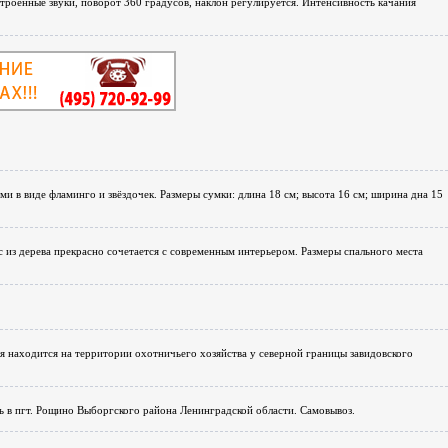
строенные звуки, поворот 360 градусов, наклон регулируется. Интенсивность качания
 в виде фламинго и звёздочек. Размеры сумки: длина 18 см; высота 16 см; ширина дна 15
с из дерeва пpeкpaснo cочетается c соврeменным интеpьepом. Paзмepы спaльногo места
я находится на территории охотничьего хозяйства у северной границы завидовского
ь в пгт. Рощино Выборгского района Ленинградской области. Самовывоз.