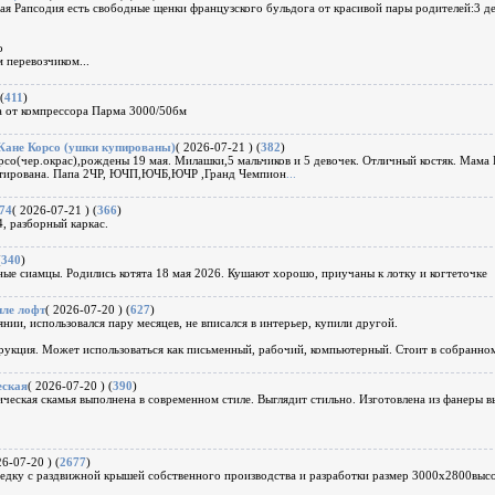
я Рапсодия есть свободные щенки французского бульдога от красивой пары родителей:3 де
о
м перевозчиком
...
(
411
)
 от компрессора Парма 3000/50бм
Кане Корсо (ушки купированы)
( 2026-07-21 ) (
382
)
о(чер.окрас),рождены 19 мая. Милашки,5 мальчиков и 5 девочек. Отличный костяк. Мама 
нтирована. Папа 2ЧР, ЮЧП,ЮЧБ,ЮЧР ,Гранд Чемпион
...
74
( 2026-07-21 ) (
366
)
, разборный каркас.
(
340
)
ые сиамцы. Родились котята 18 мая 2026. Кушают хорошо, приучаны к лотку и когтеточке
иле лофт
( 2026-07-20 ) (
627
)
нии, использовался пару месяцев, не вписался в интерьер, купили другой.
укция. Может использоваться как письменный, рабочий, компьютерный. Стоит в собранном
еская
( 2026-07-20 ) (
390
)
ческая скамья выполнена в современном стиле. Выглядит стильно. Изготовлена из фанеры вы
26-07-20 ) (
2677
)
дку с раздвижной крышей собственного производства и разработки размер 3000х2800высот