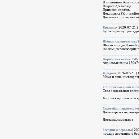
В питомнике Аметистова
Возраст 3,5 месяца
Прививки сделаны
Документы РКФ, клейм
Доставка с проверенны
Крышка
( 2026-07-21 ) 
Куплю крышку целиндра
Щенки изумительных 
Щенки породы Кане-Корс
кошками,человекоорие
Акриловая ванна 150x
Акриловая ванна 150х74
Продам
( 2026-07-21 ) 
Мама и папа чистокровн
Стол письменный в ст
Стол в идеальном состоя
Хорошая прочная констр
Скамейка параметрич
Дизаинерская параметри
Доставка/самовывоз
беседки и перголы
( 20
продаю деревянную бесе