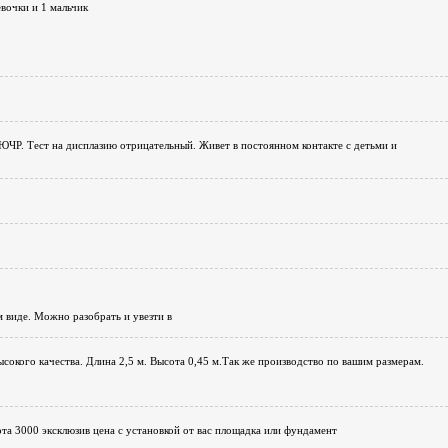
вочки и 1 мальчик
ЮЧР. Тест на дисплазию отрицательный. Живет в постоянном контакте с детьми и
 виде. Можно разобрать и увезти в
сокого качества. Длина 2,5 м. Высота 0,45 м.Так же производство по вашим размерам.
а 3000 эксклюзив цена с установкой от вас площадка или фундамент