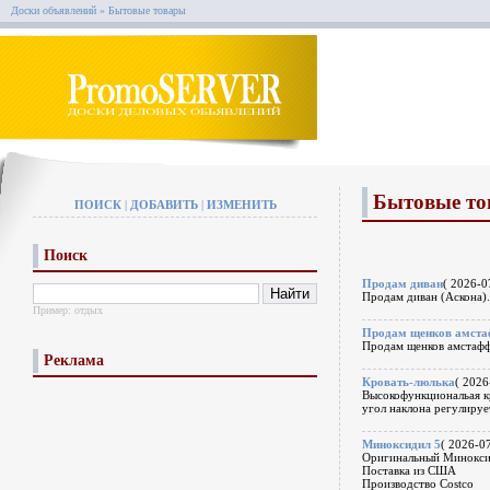
Доски объявлений
»
Бытовые товары
Бытовые то
ПОИСК
|
ДОБАВИТЬ
|
ИЗМЕНИТЬ
Поиск
Продам диван
( 2026-0
Продам диван (Аскона).
Пример:
отдых
Продам щенков амст
Продам щенков амстаффа
Реклама
Кровать-люлька
( 2026
Высокофункциональая кр
угол наклона регулируе
Миноксидил 5
( 2026-07
Оригинальный Минокси
Поставка из США
Производство Costco