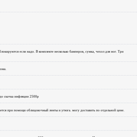
блокируются если надо. В комплекте несколько бамперов, сумка, чехол для ног. Три
нома.
 до скачка инфляции 2500р
яется при помощи облицовочный ленты и утюга. могу доставить по отдельной цене.