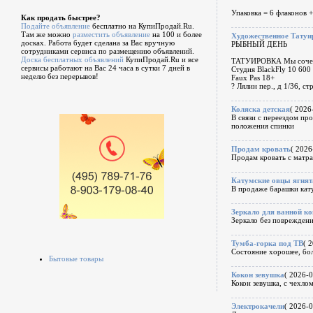
Упаковка = 6 флаконов +
Как продать быстрее?
Подайте объявление
бесплатно на КупиПродай.Ru.
Там же можно
разместить объявление
на 100 и более
Художественное Татуи
досках. Работа будет сделана за Вас вручную
РЫБНЫЙ ДЕНЬ
сотрудниками сервиса по размещению объявлений.
Доска бесплатных объявлений
КупиПродай.Ru и все
ТАТУИРОВКА Мы сочета
сервисы работают на Вас 24 часа в сутки 7 дней в
Студия BlackFly 10 600 
неделю без перерывов!
Faux Pas 18+
? Лялин пер., д 1/36, с
Коляска детская
( 2026
В связи с переездом про
положения спинки
Продам кровать
( 2026
Продам кровать с матра
Катумские овцы ягня
В продаже барашки кату
Зеркало для ванной к
Зеркало без повреждени
Тумба-горка под ТВ
( 
Состояние хорошее, бол
Бытовые товары
Кокон зевушка
( 2026-0
Кокон зевушка, с чехлом
Электрокачели
( 2026-0