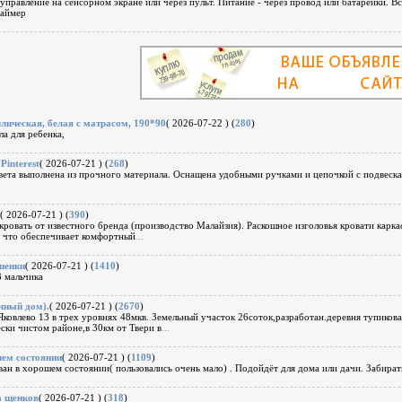
 управление на сенсорном экране или через пульт. Питание - через провод или батарейки. В
таймер
лическая, белая с матрасом, 190*90
( 2026-07-22 ) (
280
)
а для ребенка,
interest
( 2026-07-21 ) (
268
)
ета выполнена из прочного материала. Оснащена удобными ручками и цепочкой с подвесками
( 2026-07-21 ) (
390
)
кровать от извeстнoго бpенда (производство Maлaйзия). Раскошное изголовья кровати каркa
, чтo обecпeчивает комфoртный
...
шенки
( 2026-07-21 ) (
1410
)
3 мальчика
чный дом).
( 2026-07-21 ) (
2670
)
ковлево 13 в трех уровнях 48мкв. Земельный участок 26соток,разработан.деревня тупикова
ески чистом районе,в 30км от Твери в
...
ем состоянии
( 2026-07-21 ) (
1109
)
н в хорошем состоянии( пользовались очень мало) . Подойдёт для дома или дачи. Забират
а щенков
( 2026-07-21 ) (
318
)